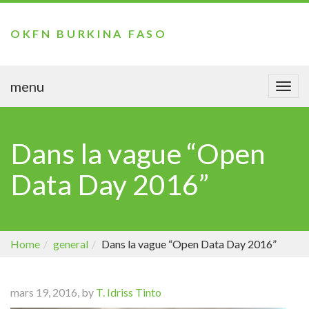
OKFN BURKINA FASO
menu
Togg
navi
Dans la vague “Open
Data Day 2016”
Home
general
Dans la vague “Open Data Day 2016”
mars 19, 2016, by
T. Idriss Tinto